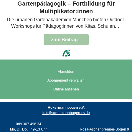
Gartenpädagogik – Fortbildung für
Multiplikator:innen
Die urbanen Gartenakademien München bieten Outdoor-
Workshops für Pädagog:innen von Kitas, Schulen,…
zum Beitrag...
Abmelden
Abonnement verwalten
Online ansehen
Ackermannbogen e.V.
info@ackermannbogen-ev.de
089 307 496 34
Mo, Di, Do, Fr 9-13 Uhr
Rosa-Aschenbrenner-Bogen 9