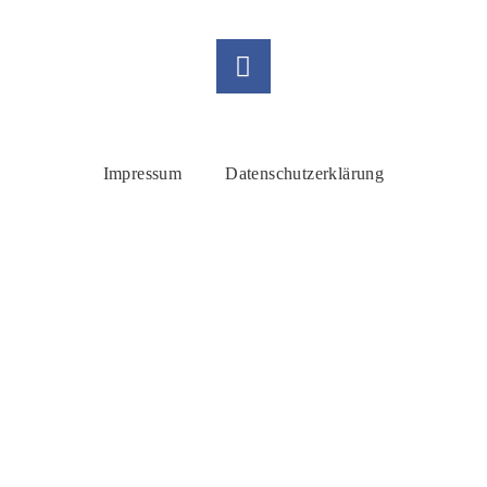
Jetzt Mitglied werden!
Rosa-Aschenbrenner-Bogen 9, 80797 München
Impressum
Datenschutzerklärung