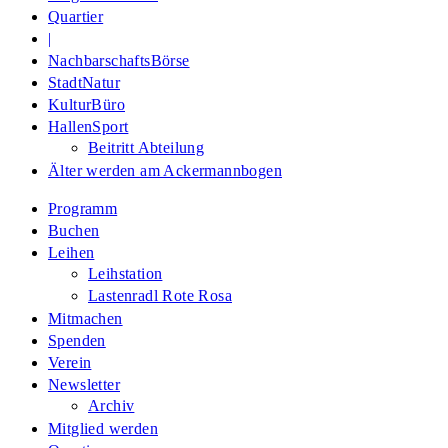
Quartier
|
NachbarschaftsBörse
StadtNatur
KulturBüro
HallenSport
Beitritt Abteilung
Älter werden am Ackermannbogen
Programm
Buchen
Leihen
Leihstation
Lastenradl Rote Rosa
Mitmachen
Spenden
Verein
Newsletter
Archiv
Mitglied werden