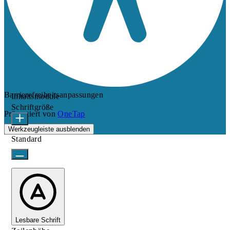
Barrierefreiheitsanpassungen
Inhaltsmodule
Schriftgröße
Präsentiert von
OneTap
Werkzeugleiste ausblenden
Standard
Lesbare Schrift