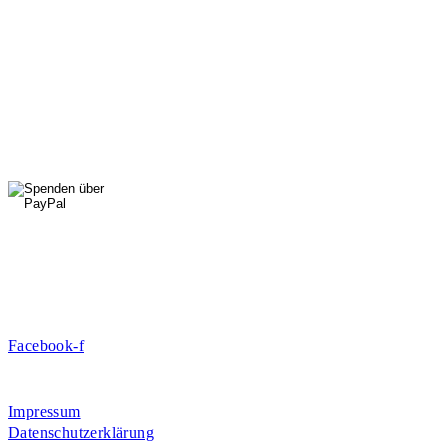
StadtNatur
01556 711 96 85
Di, Mi, Do: 10 - 14 Uhr
Fr: 14 - 16 Uhr
HallenSport
0176 427 270 06
DE09 7009 0500 0003 2849 80
Danke für Ihre Spende!
Jetzt Mitglied werden!
Facebook-f
Rosa-Aschenbrenner-Bogen 9, 80797 München
Impressum
Datenschutzerklärung