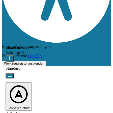
Barrierefreiheitsanpassungen
Inhaltsmodule
Schriftgröße
Präsentiert von
OneTap
Werkzeugleiste ausblenden
Standard
Lesbare Schrift