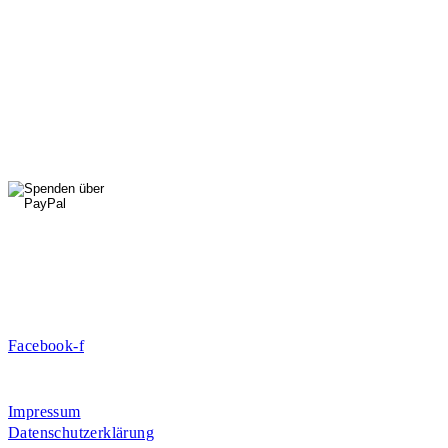
StadtNatur
01556 711 96 85
Di, Mi, Do: 10 - 14 Uhr
Fr: 14 - 16 Uhr
HallenSport
0176 427 270 06
DE09 7009 0500 0003 2849 80
Danke für Ihre Spende!
Jetzt Mitglied werden!
Facebook-f
Rosa-Aschenbrenner-Bogen 9, 80797 München
Impressum
Datenschutzerklärung