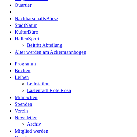
Quartier
|
NachbarschaftsBörse
StadtNatur
KulturBüro
HallenSport
Beitritt Abteilung
Älter werden am Ackermannbogen
Programm
Buchen
Leihen
Leihstation
Lastenradl Rote Rosa
Mitmachen
Spenden
Verein
Newsletter
Archiv
Mitglied werden