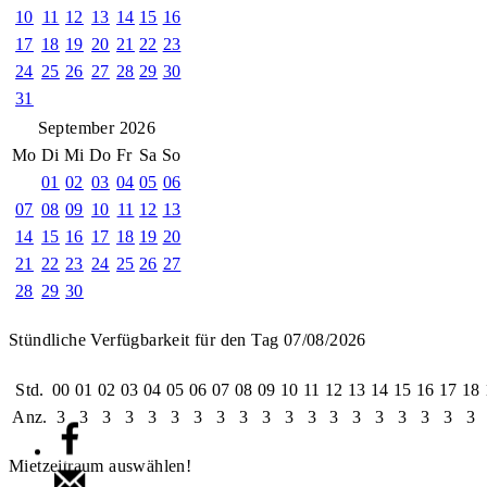
10
11
12
13
14
15
16
17
18
19
20
21
22
23
24
25
26
27
28
29
30
31
September 2026
Mo
Di
Mi
Do
Fr
Sa
So
01
02
03
04
05
06
07
08
09
10
11
12
13
14
15
16
17
18
19
20
21
22
23
24
25
26
27
28
29
30
Stündliche Verfügbarkeit für den Tag 07/08/2026
Std.
00
01
02
03
04
05
06
07
08
09
10
11
12
13
14
15
16
17
18
Anz.
3
3
3
3
3
3
3
3
3
3
3
3
3
3
3
3
3
3
3
Mietzeitraum auswählen!