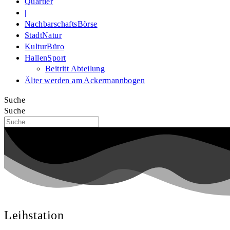
Quartier
|
NachbarschaftsBörse
StadtNatur
KulturBüro
HallenSport
Beitritt Abteilung
Älter werden am Ackermannbogen
Suche
Suche
Leihstation