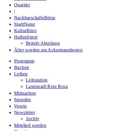
Quartier
|
NachbarschaftsBörse
StadtNatur
KulturBüro
HallenSport
Beitritt Abteilung
Älter werden am Ackermannbogen
Programm
Buchen
Leihen
Leihstation
Lastenradl Rote Rosa
Mitmachen
Spenden
Verein
Newsletter
Archiv
Mitglied werden