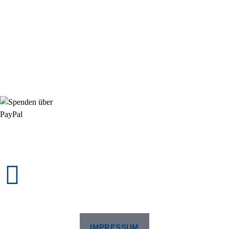
Mi: 15 - 18 Uhr
StadtNatur
01556 711 96 85
Di, Mi, Do: 10 - 14 Uhr
Fr: 14 - 16 Uhr
HallenSport
0176 427 270 06
DE09 7009 0500 0003 2849 80
Danke für Ihre Spende!
Jetzt Mitglied werden!
Rosa-Aschenbrenner-Bogen 9, 80797 München
IMPRESSUM