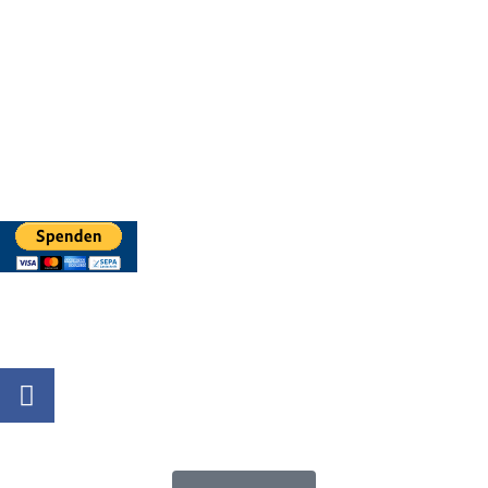
Mi: 15 - 18 Uhr
StadtNatur
01556 711 96 85
Di, Mi, Do: 10 - 14 Uhr
Fr: 14 - 16 Uhr
HallenSport
0176 427 270 06
DE09 7009 0500 0003 2849 80
Danke für Ihre Spende!
Jetzt Mitglied werden!
Rosa-Aschenbrenner-Bogen 9, 80797 München