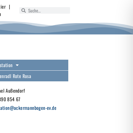
ier
|
n
station
enradl Rote Rosa
ael Außendorf
890 854 67
station@ackermannbogen-ev.de