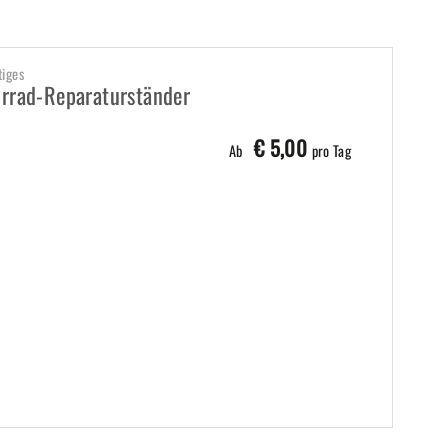
tiges
rrad-Reparaturständer
€ 5,00
Ab
pro Tag