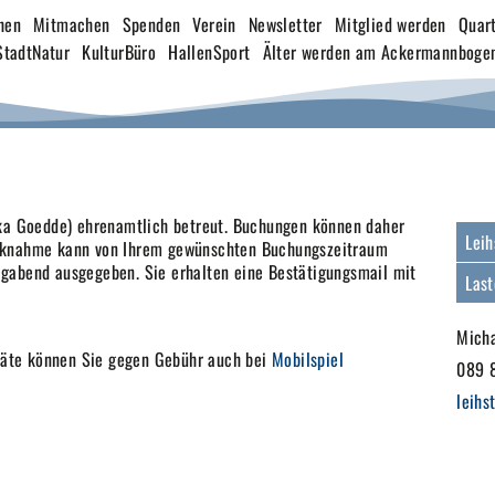
hen
Mitmachen
Spenden
Verein
Newsletter
Mitglied werden
Quart
StadtNatur
KulturBüro
HallenSport
Älter werden am Ackermannboge
ika Goedde) ehrenamtlich betreut. Buchungen können daher
Leih
ücknahme kann von Ihrem gewünschten Buchungszeitraum
gabend ausgegeben. Sie erhalten eine Bestätigungsmail mit
Last
Mich
eräte können Sie gegen Gebühr auch bei
Mobilspiel
089 
leih