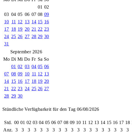
01
02
03
04
05
06
07
08
09
10
11
12
13
14
15
16
17
18
19
20
21
22
23
24
25
26
27
28
29
30
31
September 2026
Mo
Di
Mi
Do
Fr
Sa
So
01
02
03
04
05
06
07
08
09
10
11
12
13
14
15
16
17
18
19
20
21
22
23
24
25
26
27
28
29
30
Stündliche Verfügbarkeit für den Tag 06/08/2026
Std.
00
01
02
03
04
05
06
07
08
09
10
11
12
13
14
15
16
17
18
Anz.
3
3
3
3
3
3
3
3
3
3
3
3
3
3
3
3
3
3
3