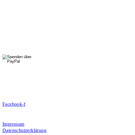
StadtNatur
01556 711 96 85
Di, Mi, Do: 10 - 14 Uhr
Fr: 14 - 16 Uhr
HallenSport
0176 427 270 06
DE09 7009 0500 0003 2849 80
Danke für Ihre Spende!
Jetzt Mitglied werden!
Facebook-f
Rosa-Aschenbrenner-Bogen 9, 80797 München
Impressum
Datenschutzerklärung