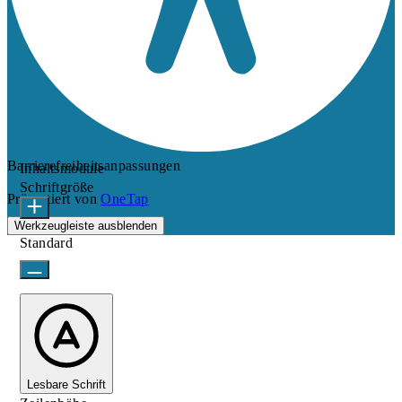
Barrierefreiheitsanpassungen
Inhaltsmodule
Schriftgröße
Präsentiert von
OneTap
Werkzeugleiste ausblenden
Standard
Lesbare Schrift