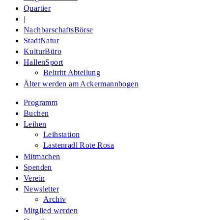
Quartier
|
NachbarschaftsBörse
StadtNatur
KulturBüro
HallenSport
Beitritt Abteilung
Älter werden am Ackermannbogen
Programm
Buchen
Leihen
Leihstation
Lastenradl Rote Rosa
Mitmachen
Spenden
Verein
Newsletter
Archiv
Mitglied werden