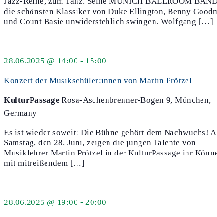
Jazz-Reihe, zum Tanz. Seine MUNICH BALLROOM BAND 
die schönsten Klassiker von Duke Ellington, Benny Good
und Count Basie unwiderstehlich swingen. Wolfgang […]
28.06.2025 @ 14:00
-
15:00
Konzert der Musikschüler:innen von Martin Prötzel
KulturPassage
Rosa-Aschenbrenner-Bogen 9, München,
Germany
Es ist wieder soweit: Die Bühne gehört dem Nachwuchs! 
Samstag, den 28. Juni, zeigen die jungen Talente von
Musiklehrer Martin Prötzel in der KulturPassage ihr Könn
mit mitreißendem […]
28.06.2025 @ 19:00
-
20:00