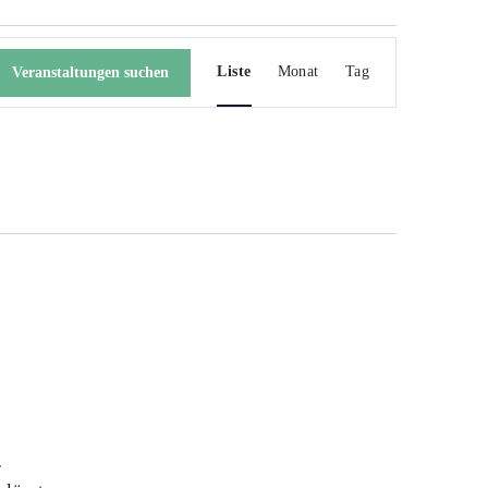
Veranstaltung
Ansichten-
Liste
Monat
Tag
Veranstaltungen suchen
Navigation
r