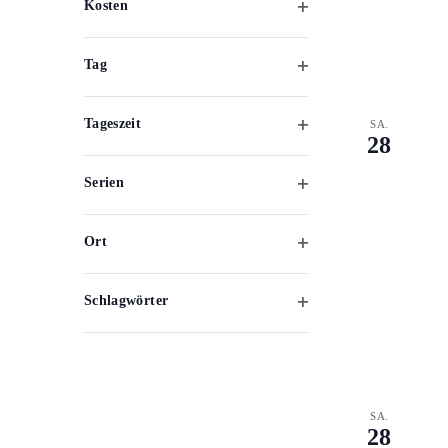
Kosten
mit
Filter
den
öffnen
gefilterten
Tag
Ergebnissen
Filter
aktualisieren
öffnen
Tageszeit
SA.
28
Filter
öffnen
Serien
Filter
öffnen
Ort
Filter
öffnen
Schlagwörter
Filter
öffnen
SA.
28