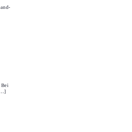
Band-
 Bei
[…]