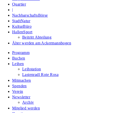
Quartier
|
NachbarschaftsBörse
StadtNatur
KulturBüro
HallenSport
Beitritt Abteilung
Älter werden am Ackermannbogen
Programm
Buchen
Leihen
Leihstation
Lastenradl Rote Rosa
Mitmachen
Spenden
Verein
Newsletter
Archiv
Mitglied werden