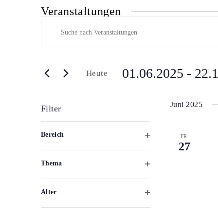
Veranstaltungen
Veranstaltungen
Bitte
Suche
Schlüsselwort
und
eingeben.
Ansichten,
Suche
Navigation
nach
01.06.2025
 - 
22.
Heute
Veranstaltungen
Datum
Schlüsselwort.
wählen.
Juni 2025
Filter
Das
Bereich
Ändern
FR.
27
Filter
der
öffnen
Formular-
Thema
Eingabefelder
Filter
wird
öffnen
die
Alter
Liste
Filter
der
öffnen
Veranstaltungen