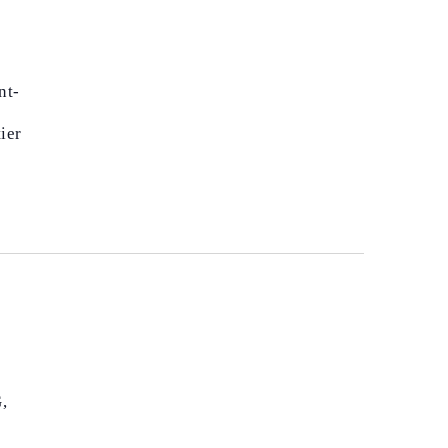
nt-
ier
,