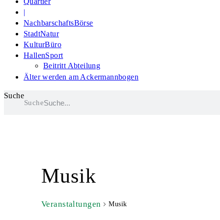
Quartier
|
NachbarschaftsBörse
StadtNatur
KulturBüro
HallenSport
Beitritt Abteilung
Älter werden am Ackermannbogen
Suche
Suche
Musik
Veranstaltungen
Musik