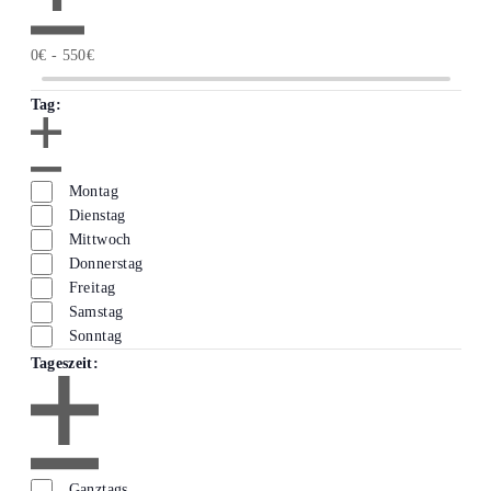
Filter
öffnen
Kosten
Filter
0€ - 550€
schließen
Tag
:
Filter
öffnen
Tag
Filter
Montag
schließen
Dienstag
Mittwoch
Donnerstag
Freitag
Samstag
Sonntag
Tageszeit
:
Filter
öffnen
Tageszeit
Filter
Ganztags