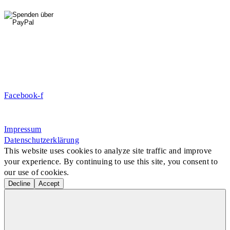
0176 427 270 06
DE09 7009 0500 0003 2849 80
Danke für Ihre Spende!
Jetzt Mitglied werden!
Facebook-f
Rosa-Aschenbrenner-Bogen 9, 80797 München
Impressum
Datenschutzerklärung
This website uses cookies to analyze site traffic and improve
your experience. By continuing to use this site, you consent to
our use of cookies.
Decline
Accept