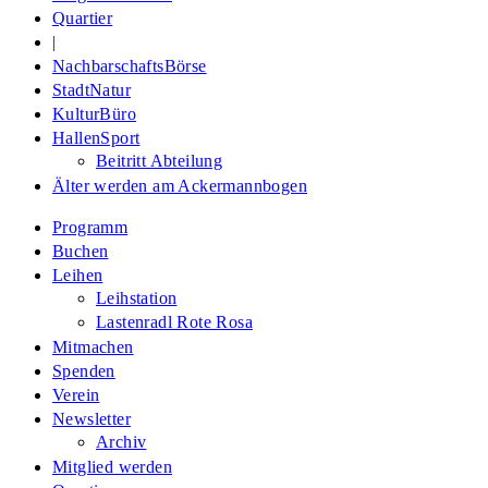
Quartier
|
NachbarschaftsBörse
StadtNatur
KulturBüro
HallenSport
Beitritt Abteilung
Älter werden am Ackermannbogen
Programm
Buchen
Leihen
Leihstation
Lastenradl Rote Rosa
Mitmachen
Spenden
Verein
Newsletter
Archiv
Mitglied werden