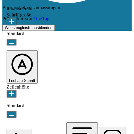
Barrierefreiheitsanpassungen
Inhaltsmodule
Schriftgröße
Präsentiert von
OneTap
Werkzeugleiste ausblenden
Standard
Lesbare Schrift
Zeilenhöhe
Standard