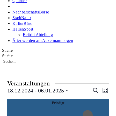
Quartier
|
NachbarschaftsBörse
StadtNatur
KulturBüro
HallenSport
Beitritt Abteilung
Älter werden am Ackermannbogen
Suche
Suche
Veranstaltungen
Veransta
Veran
18.12.2024
 - 
06.01.2025
Suche
Liste
Suche
Filter
Ansi
Datum
Verbergen
und
Navi
Das
Filter
wählen.
Erledigt
Ansichte
Ändern
Navigati
der