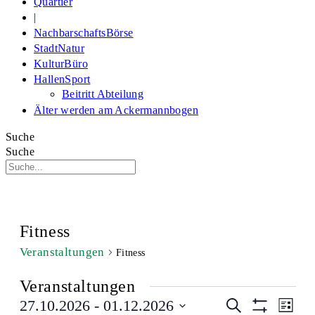
Quartier
|
NachbarschaftsBörse
StadtNatur
KulturBüro
HallenSport
Beitritt Abteilung
Älter werden am Ackermannbogen
Suche
Suche
Fitness
Veranstaltungen
Fitness
Veranstaltungen
Veranstaltu
Veran
27.10.2026
 - 
01.12.2026
Suche
Liste