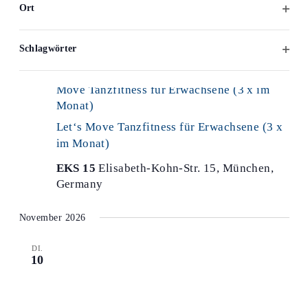
Ort
Filter
öffne
Schlagwörter
Filter
28. Oktober 2026 @ 18:30
-
19:30
Let‘s
öffne
Move Tanzfitness für Erwachsene (3 x im
Monat)
Let‘s Move Tanzfitness für Erwachsene (3 x
im Monat)
EKS 15
Elisabeth-Kohn-Str. 15, München,
Germany
November 2026
DI.
10