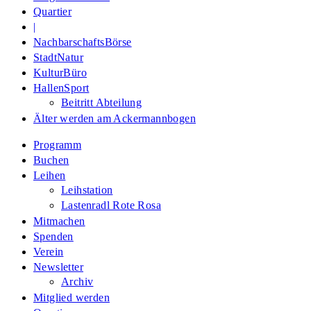
Quartier
|
NachbarschaftsBörse
StadtNatur
KulturBüro
HallenSport
Beitritt Abteilung
Älter werden am Ackermannbogen
Programm
Buchen
Leihen
Leihstation
Lastenradl Rote Rosa
Mitmachen
Spenden
Verein
Newsletter
Archiv
Mitglied werden