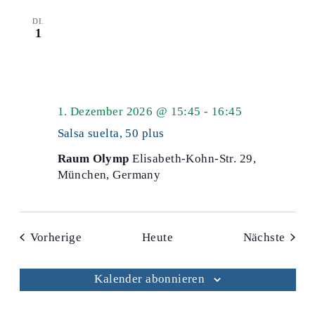
DI.
1
Salsa
1. Dezember 2026 @ 15:45
-
16:45
50
Salsa suelta, 50 plus
plus
Raum Olymp
Elisabeth-Kohn-Str. 29,
München, Germany
Veranstaltungen
Veran
Vorherige
Heute
Nächste
Kalender abonnieren