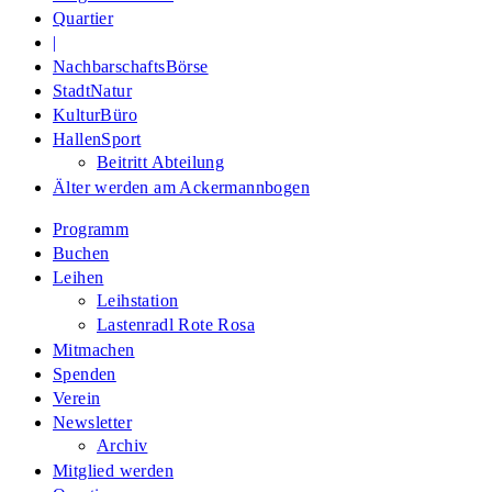
Quartier
|
NachbarschaftsBörse
StadtNatur
KulturBüro
HallenSport
Beitritt Abteilung
Älter werden am Ackermannbogen
Programm
Buchen
Leihen
Leihstation
Lastenradl Rote Rosa
Mitmachen
Spenden
Verein
Newsletter
Archiv
Mitglied werden