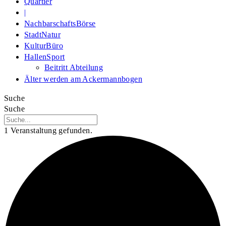
Quartier
|
NachbarschaftsBörse
StadtNatur
KulturBüro
HallenSport
Beitritt Abteilung
Älter werden am Ackermannbogen
Suche
Suche
1 Veranstaltung gefunden.