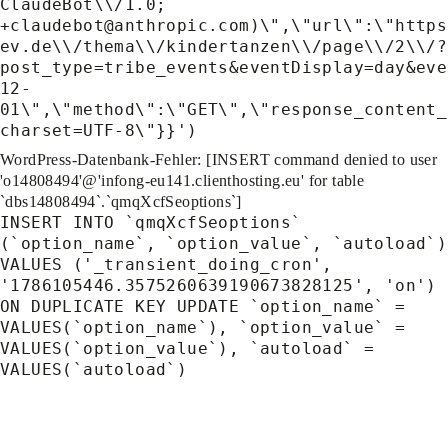
ClaudeBot\\/1.0;
+claudebot@anthropic.com)\",\"url\":\"https
ev.de\\/thema\\/kindertanzen\\/page\\/2\\/?
post_type=tribe_events&eventDisplay=day&eve
12-
01\",\"method\":\"GET\",\"response_content_
charset=UTF-8\"}}')
WordPress-Datenbank-Fehler:
[INSERT command denied to user
'o14808494'@'infong-eu141.clienthosting.eu' for table
`dbs14808494`.`qmqXcfSeoptions`]
INSERT INTO `qmqXcfSeoptions`
(`option_name`, `option_value`, `autoload`)
VALUES ('_transient_doing_cron',
'1786105446.3575260639190673828125', 'on')
ON DUPLICATE KEY UPDATE `option_name` =
VALUES(`option_name`), `option_value` =
VALUES(`option_value`), `autoload` =
VALUES(`autoload`)