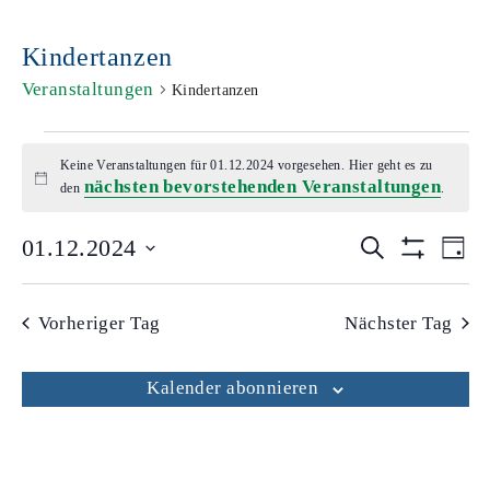
Kindertanzen
Veranstaltungen
Kindertanzen
Keine Veranstaltungen für 01.12.2024 vorgesehen. Hier geht es zu
nächsten bevorstehenden Veranstaltungen
Hinweis
den
.
Veranstal
Ver
01.12.2024
SUCHE
TAG
Filter Anzei
Datum
An
Suche
wählen.
Na
und
Vorheriger Tag
Nächster Tag
Ansichten
Navigatio
Kalender abonnieren