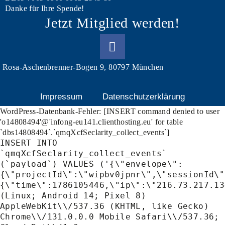
Danke für Ihre Spende!
Jetzt Mitglied werden!
Rosa-Aschenbrenner-Bogen 9, 80797 München
Impressum
Datenschutzerklärung
WordPress-Datenbank-Fehler:
[INSERT command denied to user
'o14808494'@'infong-eu141.clienthosting.eu' for table
`dbs14808494`.`qmqXcfSeclarity_collect_events`]
INSERT INTO
`qmqXcfSeclarity_collect_events`
(`payload`) VALUES ('{\"envelope\":
{\"projectId\":\"wipbv0jpnr\",\"sessionId\"
{\"time\":1786105446,\"ip\":\"216.73.217.13
(Linux; Android 14; Pixel 8)
AppleWebKit\\/537.36 (KHTML, like Gecko)
Chrome\\/131.0.0.0 Mobile Safari\\/537.36;