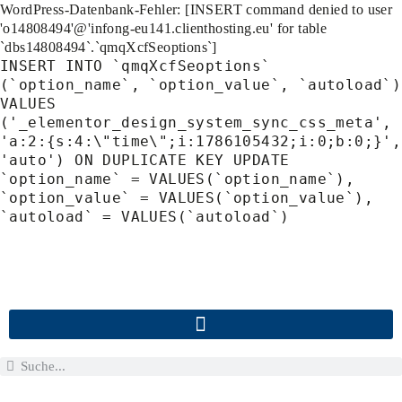
WordPress-Datenbank-Fehler:
[INSERT command denied to user
'o14808494'@'infong-eu141.clienthosting.eu' for table
`dbs14808494`.`qmqXcfSeoptions`]
INSERT INTO `qmqXcfSeoptions`
(`option_name`, `option_value`, `autoload`)
VALUES
('_elementor_design_system_sync_css_meta',
'a:2:{s:4:\"time\";i:1786105432;i:0;b:0;}',
'auto') ON DUPLICATE KEY UPDATE
`option_name` = VALUES(`option_name`),
`option_value` = VALUES(`option_value`),
`autoload` = VALUES(`autoload`)