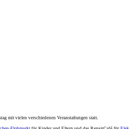
tag mit vielen verschiedenen Veranstaltungen statt.
chen-Flohmarkt
für Kinder und Eltern und das
RepairCafé für
Elek