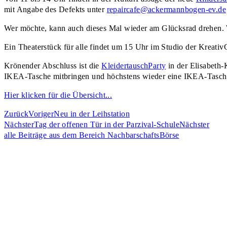
mit Angabe des Defekts unter
repaircafe@ackermannbogen-ev.de
Wer möchte, kann auch dieses Mal wieder am Glücksrad drehen. 
Ein Theaterstück für alle findet um 15 Uhr im Studio der Kreativ
Krönender Abschluss ist die
KleidertauschParty
in der Elisabeth-
IKEA-Tasche mitbringen und höchstens wieder eine IKEA-Tasche
Hier klicken für die Übersicht...
Zurück
Voriger
Neu in der Leihstation
Nächster
Tag der offenen Tür in der Parzival-Schule
Nächster
alle Beiträge aus dem Bereich NachbarschaftsBörse​