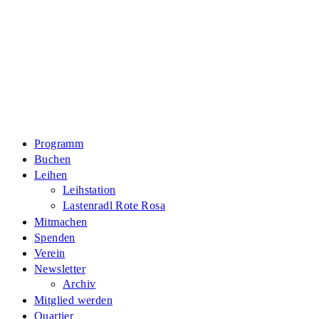
Zum
Inhalt
springen
Programm
Buchen
Leihen
Leihstation
Lastenradl Rote Rosa
Mitmachen
Spenden
Verein
Newsletter
Archiv
Mitglied werden
Quartier