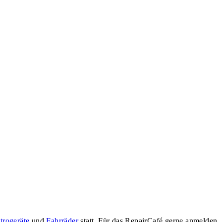
trogeräte
und
Fahrräder
statt. Für das RepairCafé gerne anmelden