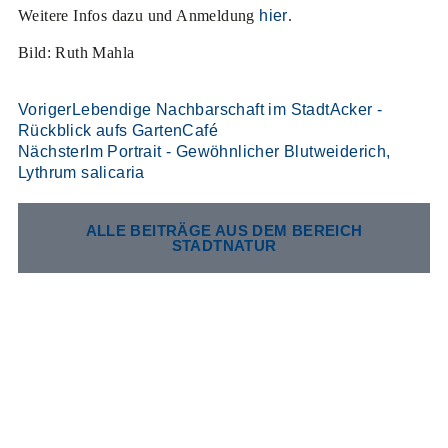
Weitere Infos dazu und Anmeldung
hier
.
Bild: Ruth Mahla
Voriger
Lebendige Nachbarschaft im StadtAcker -
Rückblick aufs GartenCafé
Nächster
Im Portrait - Gewöhnlicher Blutweiderich,
Lythrum salicaria
ALLE BEITRÄGE AUS DEM BEREICH
STADTNATUR​