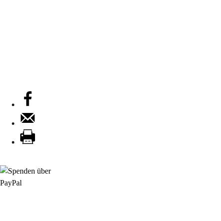
NachbarschaftsBörse
089 307 496 35
Di, Do, Fr: 9 - 13 Uhr
Mi: 15 - 18 Uhr
KulturBüro
089 307 496 37
Di, Do, Fr: 9 - 13 Uhr
Mi: 15 - 18 Uhr
StadtNatur
01556 711 96 85
Di, Mi, Do: 10 - 14 Uhr
Fr: 14 - 16 Uhr
HallenSport
0176 427 270 06
DE09 7009 0500 0003 2849 80
Danke für Ihre Spende!
Jetzt Mitglied werden!