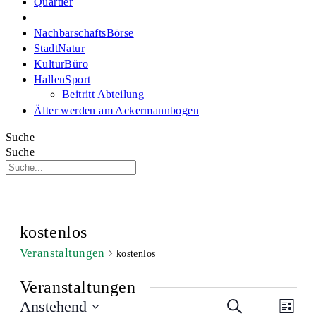
Quartier
|
NachbarschaftsBörse
StadtNatur
KulturBüro
HallenSport
Beitritt Abteilung
Älter werden am Ackermannbogen
Suche
Suche
kostenlos
Veranstaltungen
kostenlos
Veranstaltungen
Veranstaltu
Veran
Anstehend
Suche
Liste