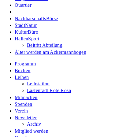
Quartier
|
NachbarschaftsBörse
StadtNatur
KulturBüro
HallenSport
Beitritt Abteilung
Älter werden am Ackermannbogen
Programm
Buchen
Leihen
Leihstation
Lastenradl Rote Rosa
Mitmachen
Spenden
Verein
Newsletter
Archiv
Mitglied werden