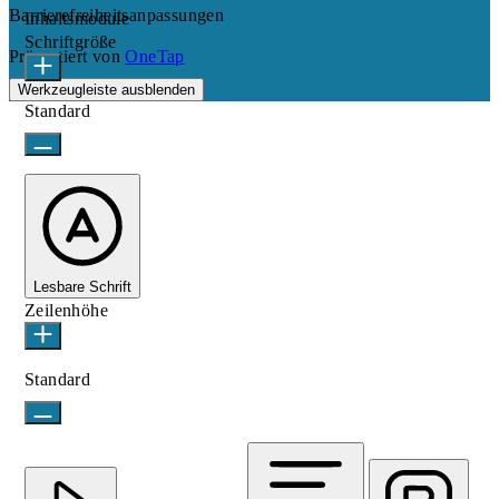
Barrierefreiheitsanpassungen
Inhaltsmodule
Schriftgröße
Präsentiert von
OneTap
Werkzeugleiste ausblenden
Standard
Lesbare Schrift
Zeilenhöhe
Standard