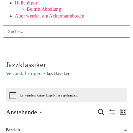
HallenSport
Beitritt Abteilung
Älter werden am Ackermannbogen
Jazzklassiker
Veranstaltungen
Jazzklassiker
Es wurden keine Ergebnisse gefunden.
Hinweis
Veransta
Ve
Anstehende
Suche
Liste
Filter Verberg
Datum
An
Suche
wählen.
Das
Filter
Na
Fil
Bereich
Ändern
Veranstaltungen
Veran
Vorherige
Heute
Nächste