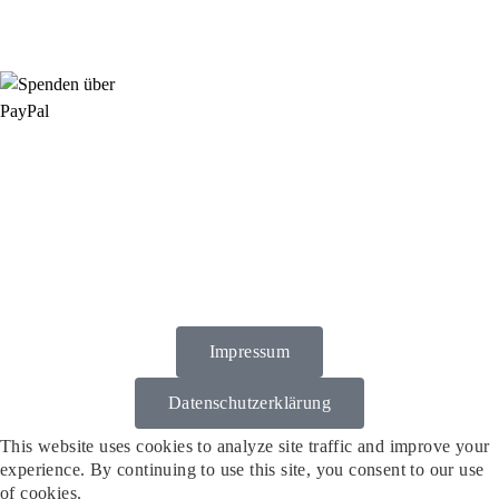
HallenSport
0176 427 270 06
DE09 7009 0500 0003 2849 80
Danke für Ihre Spende!
Jetzt Mitglied werden!
Rosa-Aschenbrenner-Bogen 9, 80797 München
Impressum
Datenschutzerklärung
This website uses cookies to analyze site traffic and improve your
experience. By continuing to use this site, you consent to our use
of cookies.