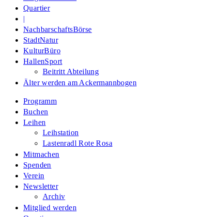
Quartier
|
NachbarschaftsBörse
StadtNatur
KulturBüro
HallenSport
Beitritt Abteilung
Älter werden am Ackermannbogen
Programm
Buchen
Leihen
Leihstation
Lastenradl Rote Rosa
Mitmachen
Spenden
Verein
Newsletter
Archiv
Mitglied werden