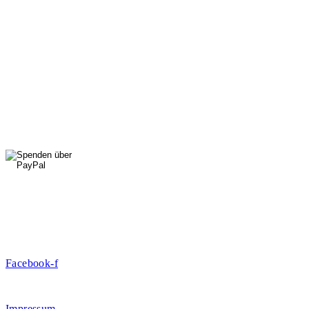
Mi: 15 - 18 Uhr
StadtNatur
01556 711 96 85
Di, Mi, Do: 10 - 14 Uhr
Fr: 14 - 16 Uhr
HallenSport
0176 427 270 06
DE09 7009 0500 0003 2849 80
Danke für Ihre Spende!
Jetzt Mitglied werden!
Facebook-f
Rosa-Aschenbrenner-Bogen 9, 80797 München
Impressum