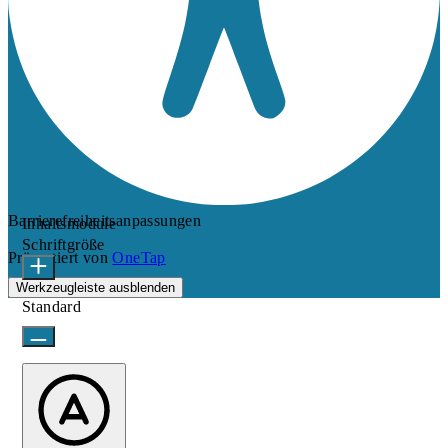
Barrierefreiheitsanpassungen
Inhaltsmodule
Schriftgröße
Präsentiert von
OneTap
Werkzeugleiste ausblenden
Standard