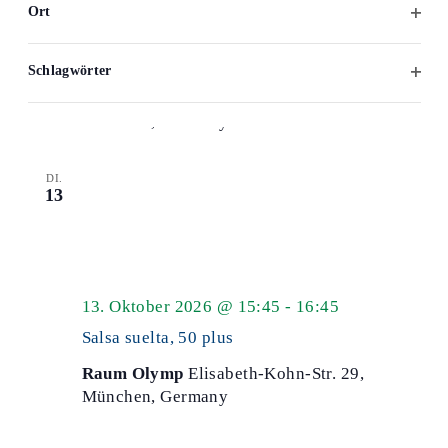
Ort
Salsa
6. Oktober 2026 @ 17:00
-
18:00
Filter
50
öffne
Salsa paarweise, 50 plus
Schlagwörter
plus
Filter
Raum Olymp
Elisabeth-Kohn-Str. 29,
öffne
München, Germany
DI.
13
Salsa
13. Oktober 2026 @ 15:45
-
16:45
50
Salsa suelta, 50 plus
plus
Raum Olymp
Elisabeth-Kohn-Str. 29,
München, Germany