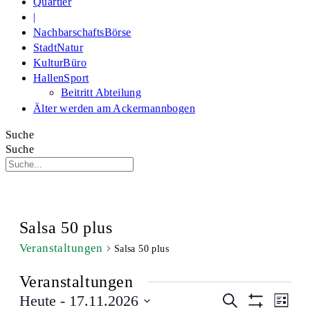
Quartier
|
NachbarschaftsBörse
StadtNatur
KulturBüro
HallenSport
Beitritt Abteilung
Älter werden am Ackermannbogen
Suche
Suche
Salsa 50 plus
Veranstaltungen
Salsa 50 plus
Veranstaltungen
Veranstaltu
Veran
Heute
 - 
17.11.2026
Suche
Liste