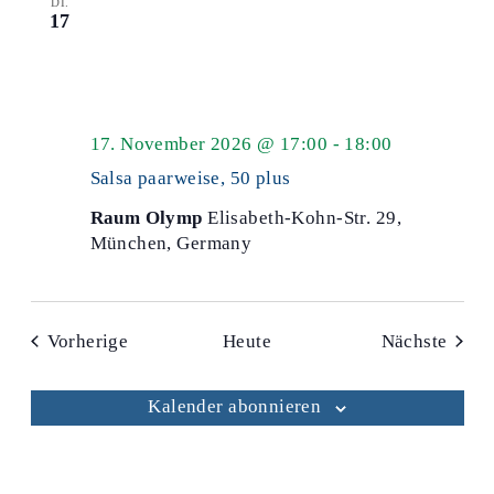
DI.
17
Salsa
17. November 2026 @ 17:00
-
18:00
50
Salsa paarweise, 50 plus
plus
Raum Olymp
Elisabeth-Kohn-Str. 29,
München, Germany
Veranstaltungen
Veran
Vorherige
Heute
Nächste
Kalender abonnieren