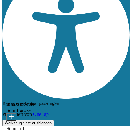
Barrierefreiheitsanpassungen
Inhaltsmodule
Schriftgröße
Präsentiert von
OneTap
Werkzeugleiste ausblenden
Standard