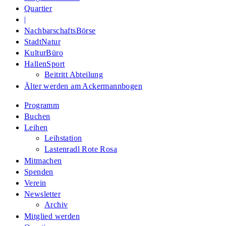
Quartier
|
NachbarschaftsBörse
StadtNatur
KulturBüro
HallenSport
Beitritt Abteilung
Älter werden am Ackermannbogen
Programm
Buchen
Leihen
Leihstation
Lastenradl Rote Rosa
Mitmachen
Spenden
Verein
Newsletter
Archiv
Mitglied werden