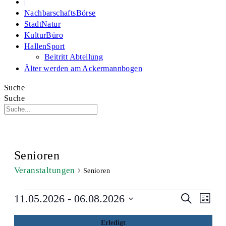
|
NachbarschaftsBörse
StadtNatur
KulturBüro
HallenSport
Beitritt Abteilung
Älter werden am Ackermannbogen
Suche
Suche
Senioren
Veranstaltungen
Senioren
Veranstaltungen
Veransta
Veran
11.05.2026
 - 
06.08.2026
Suche
Liste
Suche
Filter
Ansi
Datum
verbergen
und
Navi
Das
Filter
wählen.
Erledigt