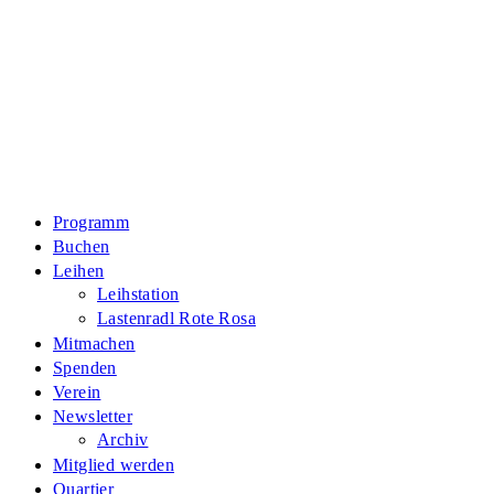
Zum
Inhalt
springen
Programm
Buchen
Leihen
Leihstation
Lastenradl Rote Rosa
Mitmachen
Spenden
Verein
Newsletter
Archiv
Mitglied werden
Quartier