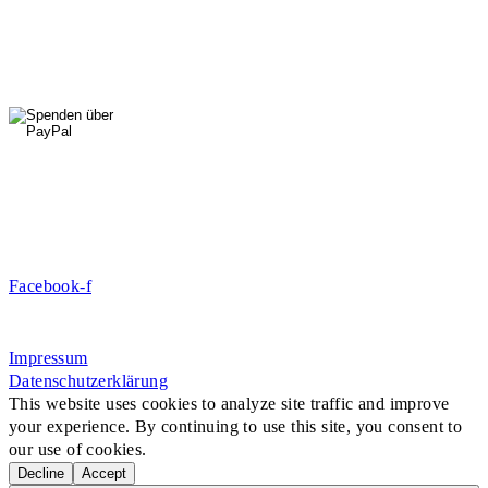
Fr: 14 - 16 Uhr
HallenSport
0176 427 270 06
DE09 7009 0500 0003 2849 80
Danke für Ihre Spende!
Jetzt Mitglied werden!
Facebook-f
Rosa-Aschenbrenner-Bogen 9, 80797 München
Impressum
Datenschutzerklärung
This website uses cookies to analyze site traffic and improve
your experience. By continuing to use this site, you consent to
our use of cookies.
Decline
Accept