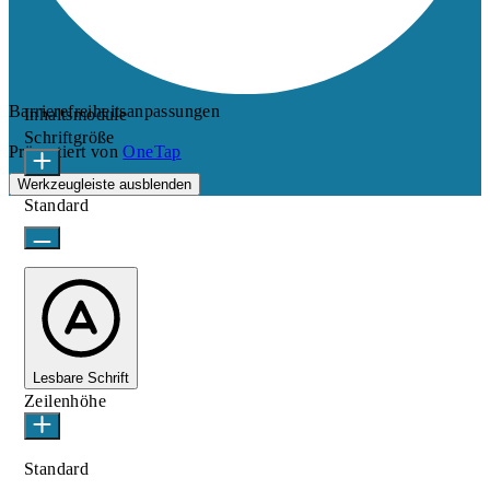
Barrierefreiheitsanpassungen
Inhaltsmodule
Schriftgröße
Präsentiert von
OneTap
Werkzeugleiste ausblenden
Standard
Lesbare Schrift
Zeilenhöhe
Standard