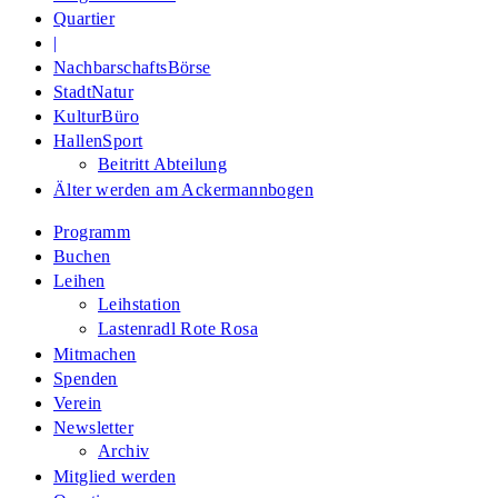
Quartier
|
NachbarschaftsBörse
StadtNatur
KulturBüro
HallenSport
Beitritt Abteilung
Älter werden am Ackermannbogen
Programm
Buchen
Leihen
Leihstation
Lastenradl Rote Rosa
Mitmachen
Spenden
Verein
Newsletter
Archiv
Mitglied werden