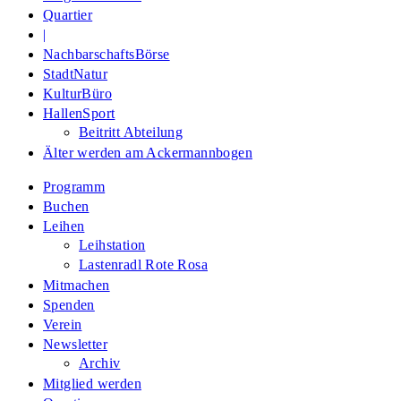
Quartier
|
NachbarschaftsBörse
StadtNatur
KulturBüro
HallenSport
Beitritt Abteilung
Älter werden am Ackermannbogen
Programm
Buchen
Leihen
Leihstation
Lastenradl Rote Rosa
Mitmachen
Spenden
Verein
Newsletter
Archiv
Mitglied werden