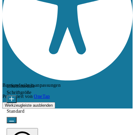
Barrierefreiheitsanpassungen
Inhaltsmodule
Schriftgröße
Präsentiert von
OneTap
Werkzeugleiste ausblenden
Standard