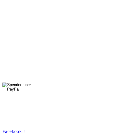
089 307 496 37
Di, Do, Fr: 9 - 13 Uhr
Mi: 15 - 18 Uhr
StadtNatur
01556 711 96 85
Di, Mi, Do: 10 - 14 Uhr
Fr: 14 - 16 Uhr
HallenSport
0176 427 270 06
DE09 7009 0500 0003 2849 80
Danke für Ihre Spende!
Jetzt Mitglied werden!
Facebook-f