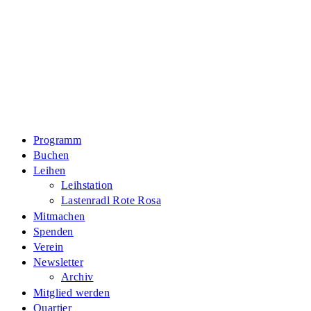
Zum
Inhalt
springen
Programm
Buchen
Leihen
Leihstation
Lastenradl Rote Rosa
Mitmachen
Spenden
Verein
Newsletter
Archiv
Mitglied werden
Quartier