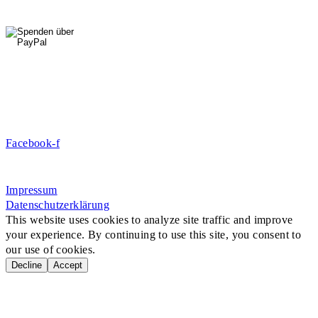
0176 427 270 06
DE09 7009 0500 0003 2849 80
Danke für Ihre Spende!
Jetzt Mitglied werden!
Facebook-f
Rosa-Aschenbrenner-Bogen 9, 80797 München
Impressum
Datenschutzerklärung
This website uses cookies to analyze site traffic and improve
your experience. By continuing to use this site, you consent to
our use of cookies.
Decline
Accept