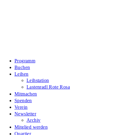
Zum
Inhalt
springen
Programm
Buchen
Leihen
Leihstation
Lastenradl Rote Rosa
Mitmachen
Spenden
Verein
Newsletter
Archiv
Mitglied werden
Quartier