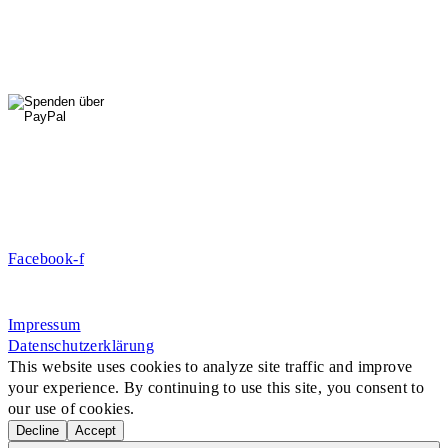
Fr: 14 - 16 Uhr
HallenSport
0176 427 270 06
DE09 7009 0500 0003 2849 80
Danke für Ihre Spende!
Jetzt Mitglied werden!
Facebook-f
Rosa-Aschenbrenner-Bogen 9, 80797 München
Impressum
Datenschutzerklärung
This website uses cookies to analyze site traffic and improve
your experience. By continuing to use this site, you consent to
our use of cookies.
Decline
Accept