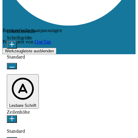
Barrierefreiheitsanpassungen
Inhaltsmodule
Schriftgröße
Präsentiert von
OneTap
Werkzeugleiste ausblenden
Standard
Lesbare Schrift
Zeilenhöhe
Standard