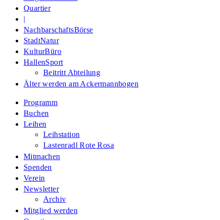
Quartier
|
NachbarschaftsBörse
StadtNatur
KulturBüro
HallenSport
Beitritt Abteilung
Älter werden am Ackermannbogen
Programm
Buchen
Leihen
Leihstation
Lastenradl Rote Rosa
Mitmachen
Spenden
Verein
Newsletter
Archiv
Mitglied werden