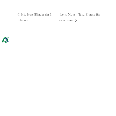
Let´s Move - Tanz-Fitness für
Hip Hop (Kinder der 1.
Klasse)
Erwachsene
Ackermannbogen e.V.
089 307 496 34
Mo - Do: 9 - 17 Uhr
Mitgliederverwaltung
089 307 496 38
Mo: 10 - 15 Uhr
Raumbuchungen
089 307 496 39