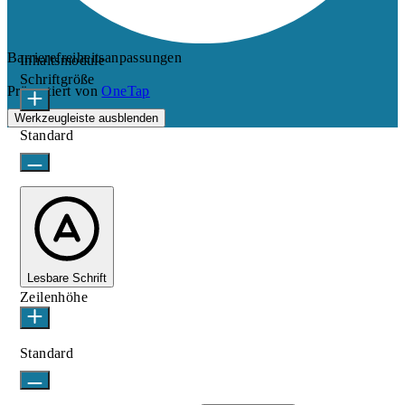
Barrierefreiheitsanpassungen
Inhaltsmodule
Schriftgröße
Präsentiert von
OneTap
Werkzeugleiste ausblenden
Standard
Lesbare Schrift
Zeilenhöhe
Standard