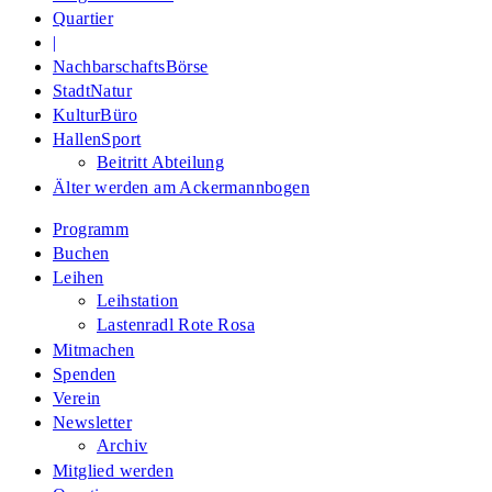
Quartier
|
NachbarschaftsBörse
StadtNatur
KulturBüro
HallenSport
Beitritt Abteilung
Älter werden am Ackermannbogen
Programm
Buchen
Leihen
Leihstation
Lastenradl Rote Rosa
Mitmachen
Spenden
Verein
Newsletter
Archiv
Mitglied werden