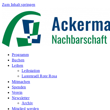
Zum Inhalt springen
Programm
Buchen
Leihen
Leihstation
Lastenradl Rote Rosa
Mitmachen
Spenden
Verein
Newsletter
Archiv
Mitglied werden