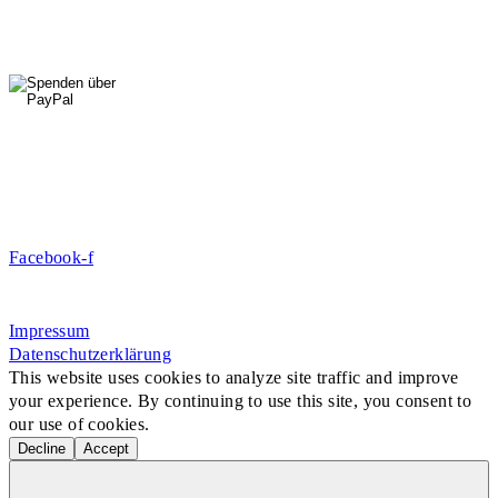
HallenSport
0176 427 270 06
DE09 7009 0500 0003 2849 80
Danke für Ihre Spende!
Jetzt Mitglied werden!
Facebook-f
Rosa-Aschenbrenner-Bogen 9, 80797 München
Impressum
Datenschutzerklärung
This website uses cookies to analyze site traffic and improve
your experience. By continuing to use this site, you consent to
our use of cookies.
Decline
Accept