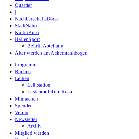
Quartier
|
NachbarschaftsBörse
StadtNatur
KulturBüro
HallenSport
Beitritt Abteilung
Älter werden am Ackermannbogen
Programm
Buchen
Leihen
Leihstation
Lastenradl Rote Rosa
Mitmachen
Spenden
Verein
Newsletter
Archiv
Mitglied werden