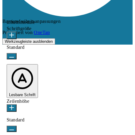
Barrierefreiheitsanpassungen
Inhaltsmodule
Schriftgröße
Präsentiert von
OneTap
Werkzeugleiste ausblenden
Standard
Lesbare Schrift
Zeilenhöhe
Standard