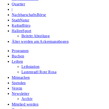
Quartier
|
NachbarschaftsBörse
StadtNatur
KulturBüro
HallenSport
Beitritt Abteilung
Älter werden am Ackermannbogen
Programm
Buchen
Leihen
Leihstation
Lastenradl Rote Rosa
Mitmachen
Spenden
Verein
Newsletter
Archiv
Mitglied werden