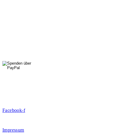
Mi: 15 - 18 Uhr
StadtNatur
01556 711 96 85
Di, Mi, Do: 10 - 14 Uhr
Fr: 14 - 16 Uhr
HallenSport
0176 427 270 06
DE09 7009 0500 0003 2849 80
Danke für Ihre Spende!
Jetzt Mitglied werden!
Facebook-f
Rosa-Aschenbrenner-Bogen 9, 80797 München
Impressum