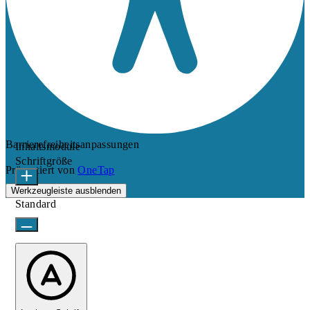
Barrierefreiheitsanpassungen
Inhaltsmodule
Schriftgröße
Präsentiert von
OneTap
Werkzeugleiste ausblenden
Standard