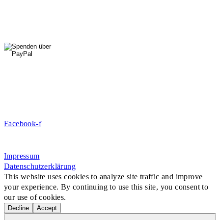
Fr: 14 - 16 Uhr
HallenSport
0176 427 270 06
DE09 7009 0500 0003 2849 80
Danke für Ihre Spende!
Jetzt Mitglied werden!
Facebook-f
Rosa-Aschenbrenner-Bogen 9, 80797 München
Impressum
Datenschutzerklärung
This website uses cookies to analyze site traffic and improve
your experience. By continuing to use this site, you consent to
our use of cookies.
Decline
Accept