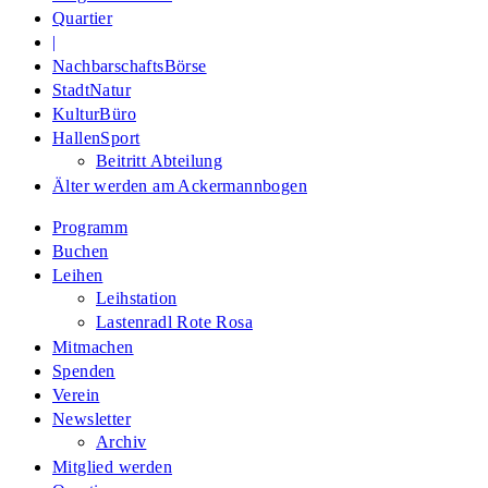
Quartier
|
NachbarschaftsBörse
StadtNatur
KulturBüro
HallenSport
Beitritt Abteilung
Älter werden am Ackermannbogen
Programm
Buchen
Leihen
Leihstation
Lastenradl Rote Rosa
Mitmachen
Spenden
Verein
Newsletter
Archiv
Mitglied werden