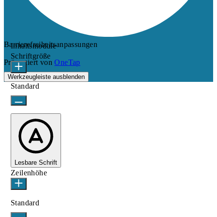
Barrierefreiheitsanpassungen
Inhaltsmodule
Schriftgröße
Präsentiert von
OneTap
Werkzeugleiste ausblenden
Standard
Lesbare Schrift
Zeilenhöhe
Standard