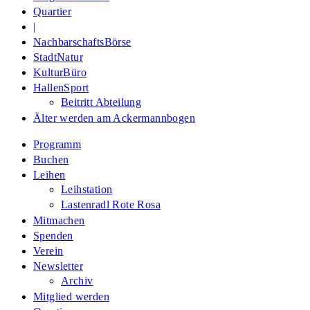
Quartier
|
NachbarschaftsBörse
StadtNatur
KulturBüro
HallenSport
Beitritt Abteilung
Älter werden am Ackermannbogen
Programm
Buchen
Leihen
Leihstation
Lastenradl Rote Rosa
Mitmachen
Spenden
Verein
Newsletter
Archiv
Mitglied werden