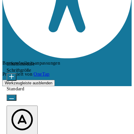
Barrierefreiheitsanpassungen
Inhaltsmodule
Schriftgröße
Präsentiert von
OneTap
Werkzeugleiste ausblenden
Standard