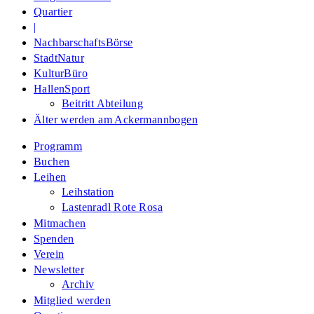
Quartier
|
NachbarschaftsBörse
StadtNatur
KulturBüro
HallenSport
Beitritt Abteilung
Älter werden am Ackermannbogen
Programm
Buchen
Leihen
Leihstation
Lastenradl Rote Rosa
Mitmachen
Spenden
Verein
Newsletter
Archiv
Mitglied werden