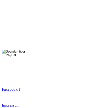
Mi: 15 - 18 Uhr
StadtNatur
01556 711 96 85
Di, Mi, Do: 10 - 14 Uhr
Fr: 14 - 16 Uhr
HallenSport
0176 427 270 06
DE09 7009 0500 0003 2849 80
Danke für Ihre Spende!
Jetzt Mitglied werden!
Facebook-f
Rosa-Aschenbrenner-Bogen 9, 80797 München
Impressum