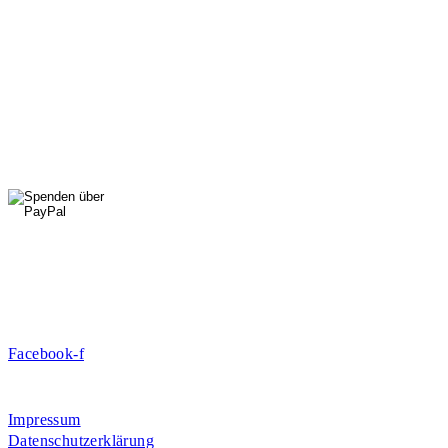
StadtNatur
01556 711 96 85
Di, Mi, Do: 10 - 14 Uhr
Fr: 14 - 16 Uhr
HallenSport
0176 427 270 06
DE09 7009 0500 0003 2849 80
Danke für Ihre Spende!
Jetzt Mitglied werden!
Facebook-f
Rosa-Aschenbrenner-Bogen 9, 80797 München
Impressum
Datenschutzerklärung