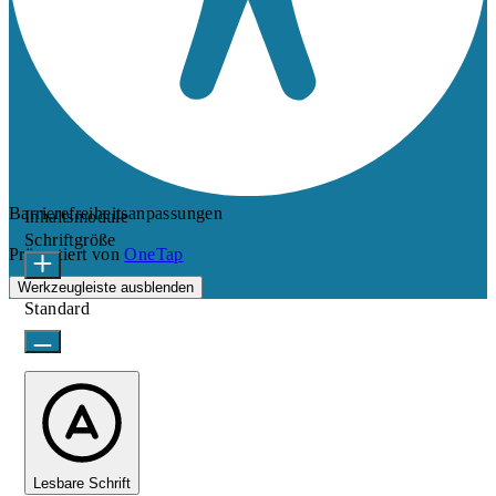
Barrierefreiheitsanpassungen
Inhaltsmodule
Schriftgröße
Präsentiert von
OneTap
Werkzeugleiste ausblenden
Standard
Lesbare Schrift