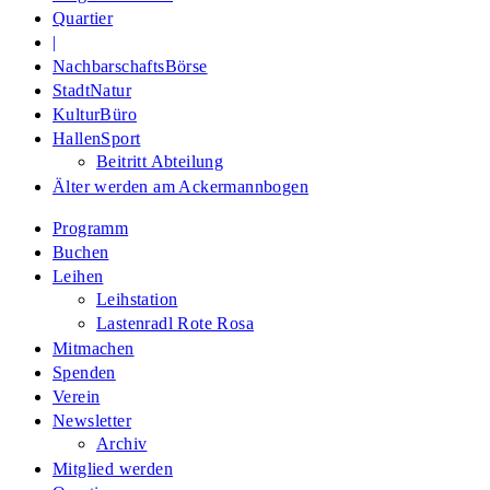
Quartier
|
NachbarschaftsBörse
StadtNatur
KulturBüro
HallenSport
Beitritt Abteilung
Älter werden am Ackermannbogen
Programm
Buchen
Leihen
Leihstation
Lastenradl Rote Rosa
Mitmachen
Spenden
Verein
Newsletter
Archiv
Mitglied werden