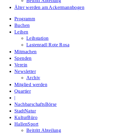
Beitritt Abteilung
Älter werden am Ackermannbogen
Programm
Buchen
Leihen
Leihstation
Lastenradl Rote Rosa
Mitmachen
Spenden
Verein
Newsletter
Archiv
Mitglied werden
Quartier
|
NachbarschaftsBörse
StadtNatur
KulturBüro
HallenSport
Beitritt Abteilung