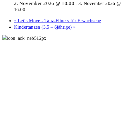
2. November 2026 @ 10:00
-
3. November 2026 @
16:00
«
Let´s Move - Tanz-Fitness für Erwachsene
Kindertanzen (3,5 – 6jährige)
»
Ackermannbogen e.V.
089 307 496 34
Mo - Do: 9 - 17 Uhr
Mitgliederverwaltung
089 307 496 38
Mo: 10 - 15 Uhr
Raumbuchungen
089 307 496 39
Mo: 9 - 13 Uhr
Mi: 15 - 18 Uhr