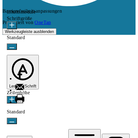
Barrierefreiheitsanpassungen
Inhaltsmodule
Schriftgröße
Präsentiert von
OneTap
Werkzeugleiste ausblenden
Standard
Lesbare Schrift
Zeilenhöhe
Standard