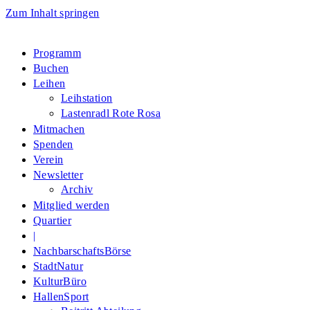
Zum Inhalt springen
Programm
Buchen
Leihen
Leihstation
Lastenradl Rote Rosa
Mitmachen
Spenden
Verein
Newsletter
Archiv
Mitglied werden
Quartier
|
NachbarschaftsBörse
StadtNatur
KulturBüro
HallenSport