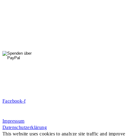
01556 711 96 85
Di, Mi, Do: 10 - 14 Uhr
Fr: 14 - 16 Uhr
HallenSport
0176 427 270 06
DE09 7009 0500 0003 2849 80
Danke für Ihre Spende!
Jetzt Mitglied werden!
Facebook-f
Rosa-Aschenbrenner-Bogen 9, 80797 München
Impressum
Datenschutzerklärung
This website uses cookies to analyze site traffic and improve