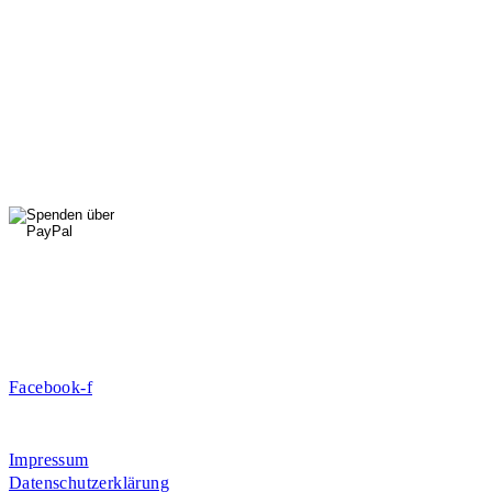
StadtNatur
01556 711 96 85
Di, Mi, Do: 10 - 14 Uhr
Fr: 14 - 16 Uhr
HallenSport
0176 427 270 06
DE09 7009 0500 0003 2849 80
Danke für Ihre Spende!
Jetzt Mitglied werden!
Facebook-f
Rosa-Aschenbrenner-Bogen 9, 80797 München
Impressum
Datenschutzerklärung