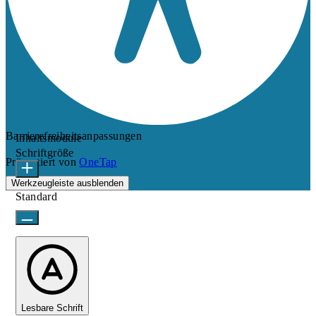
Barrierefreiheitsanpassungen
Inhaltsmodule
Schriftgröße
Präsentiert von
OneTap
Werkzeugleiste ausblenden
Standard
Lesbare Schrift