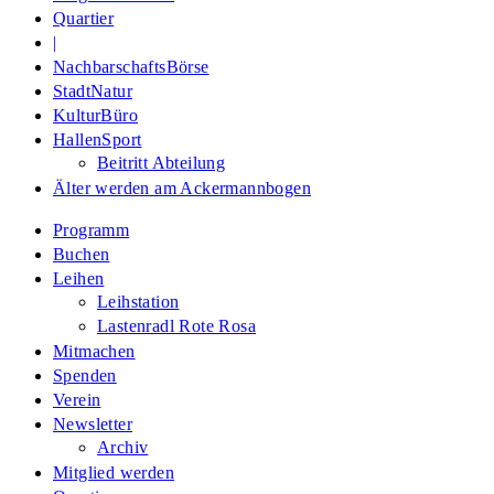
Quartier
|
NachbarschaftsBörse
StadtNatur
KulturBüro
HallenSport
Beitritt Abteilung
Älter werden am Ackermannbogen
Programm
Buchen
Leihen
Leihstation
Lastenradl Rote Rosa
Mitmachen
Spenden
Verein
Newsletter
Archiv
Mitglied werden