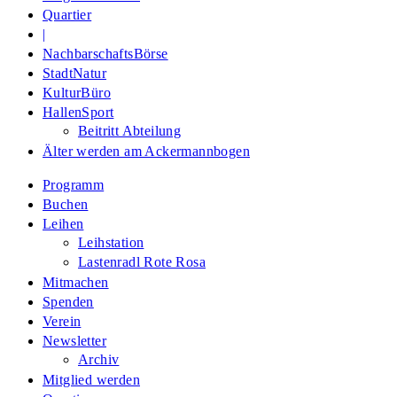
Quartier
|
NachbarschaftsBörse
StadtNatur
KulturBüro
HallenSport
Beitritt Abteilung
Älter werden am Ackermannbogen
Programm
Buchen
Leihen
Leihstation
Lastenradl Rote Rosa
Mitmachen
Spenden
Verein
Newsletter
Archiv
Mitglied werden