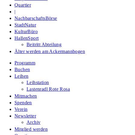
Quartier
|
NachbarschaftsBörse
StadtNatur
KulturBüro
HallenSport
Beitritt Abteilung
Älter werden am Ackermannbogen
Programm
Buchen
Leihen
Leihstation
Lastenradl Rote Rosa
Mitmachen
Spenden
Verein
Newsletter
Archiv
Mitglied werden