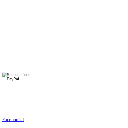
Di, Do, Fr: 9 - 13 Uhr
Mi: 15 - 18 Uhr
StadtNatur
01556 711 96 85
Di, Mi, Do: 10 - 14 Uhr
Fr: 14 - 16 Uhr
HallenSport
0176 427 270 06
DE09 7009 0500 0003 2849 80
Danke für Ihre Spende!
Jetzt Mitglied werden!
Facebook-f