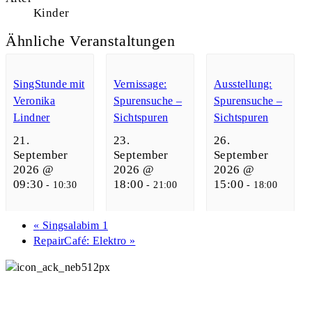
Kinder
Ähnliche Veranstaltungen
SingStunde mit
Vernissage:
Ausstellung:
Veronika
Spurensuche –
Spurensuche –
Lindner
Sichtspuren
Sichtspuren
21.
23.
26.
September
September
September
2026 @
2026 @
2026 @
09:30
18:00
15:00
-
10:30
-
21:00
-
18:00
«
Singsalabim 1
RepairCafé: Elektro
»
Ackermannbogen e.V.
089 307 496 34