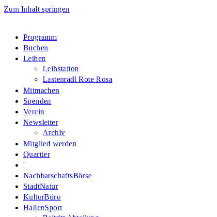
Zum Inhalt springen
Programm
Buchen
Leihen
Leihstation
Lastenradl Rote Rosa
Mitmachen
Spenden
Verein
Newsletter
Archiv
Mitglied werden
Quartier
|
NachbarschaftsBörse
StadtNatur
KulturBüro
HallenSport