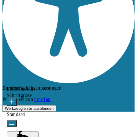
Barrierefreiheitsanpassungen
Inhaltsmodule
Schriftgröße
Präsentiert von
OneTap
Werkzeugleiste ausblenden
Standard