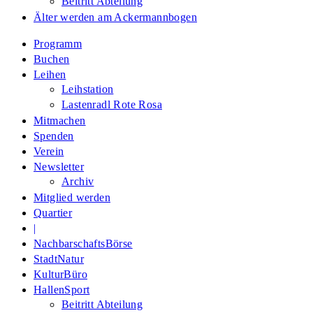
Beitritt Abteilung
Älter werden am Ackermannbogen
Programm
Buchen
Leihen
Leihstation
Lastenradl Rote Rosa
Mitmachen
Spenden
Verein
Newsletter
Archiv
Mitglied werden
Quartier
|
NachbarschaftsBörse
StadtNatur
KulturBüro
HallenSport
Beitritt Abteilung