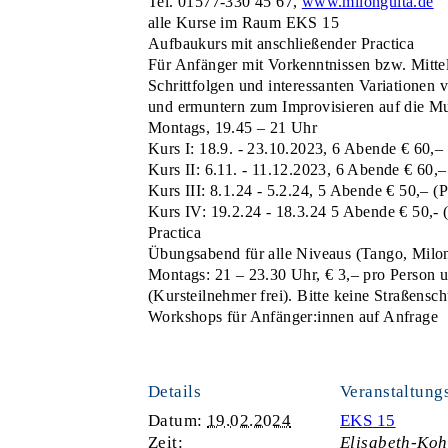
Tel. 01577-330 45 67,
www.milonguita.de
alle Kurse im Raum EKS 15
Aufbaukurs mit anschließender Practica
Für Anfänger mit Vorkenntnissen bzw. Mitte
Schrittfolgen und interessanten Variationen v
und ermuntern zum Improvisieren auf die Mu
Montags, 19.45 – 21 Uhr
Kurs I: 18.9. - 23.10.2023, 6 Abende € 60,– 
Kurs II: 6.11. - 11.12.2023, 6 Abende € 60,–
Kurs III: 8.1.24 - 5.2.24, 5 Abende € 50,– (P
Kurs IV: 19.2.24 - 18.3.24 5 Abende € 50,- (
Practica
Übungsabend für alle Niveaus (Tango, Milon
Montags: 21 – 23.30 Uhr, € 3,– pro Person
(Kursteilnehmer frei). Bitte keine Straßensc
Workshops für Anfänger:innen auf Anfrage
Details
Veranstaltung
Datum:
19.02.2024
EKS 15
Zeit:
Elisabeth-Koh