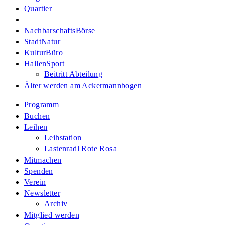
Quartier
|
NachbarschaftsBörse
StadtNatur
KulturBüro
HallenSport
Beitritt Abteilung
Älter werden am Ackermannbogen
Programm
Buchen
Leihen
Leihstation
Lastenradl Rote Rosa
Mitmachen
Spenden
Verein
Newsletter
Archiv
Mitglied werden