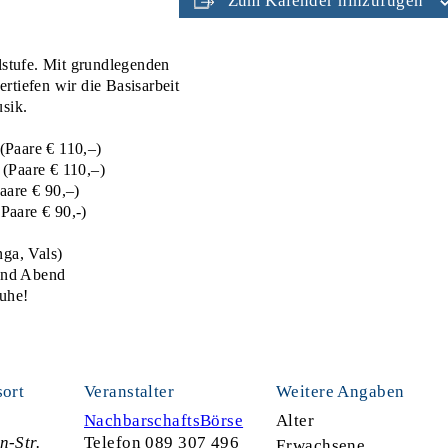
Zum Kalender hinzufügen
lstufe. Mit grundlegenden
ertiefen wir die Basisarbeit
sik.
(Paare € 110,–)
 (Paare € 110,–)
aare € 90,–)
Paare € 90,-)
ga, Vals)
 und Abend
huhe!
sort
Veranstalter
Weitere Angaben
NachbarschaftsBörse
Alter
n-Str.
Telefon
089 307 496
Erwachsene