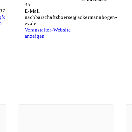
35
97
E-Mail
gle
nachbarschaftsboerse@ackermannbogen-
n
ev.de
Veranstalter-Website
anzeigen