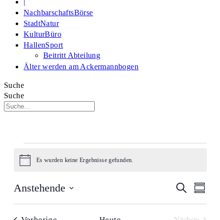
|
NachbarschaftsBörse
StadtNatur
KulturBüro
HallenSport
Beitritt Abteilung
Älter werden am Ackermannbogen
Suche
Suche
Veranstaltungen
Es wurden keine Ergebnisse gefunden.
Hinweis
Veransta
Veran
Anstehende
Suche
Zusamm
Suche
Ansi
Datum
und
Navi
auswählen.
Ansichte
Veranstaltungen
Vorherige
Heute
Nächste