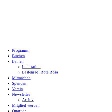
Zum
Inhalt
springen
Programm
Buchen
Leihen
Leihstation
Lastenradl Rote Rosa
Mitmachen
Spenden
Verein
Newsletter
Archiv
Mitglied werden
Quartier