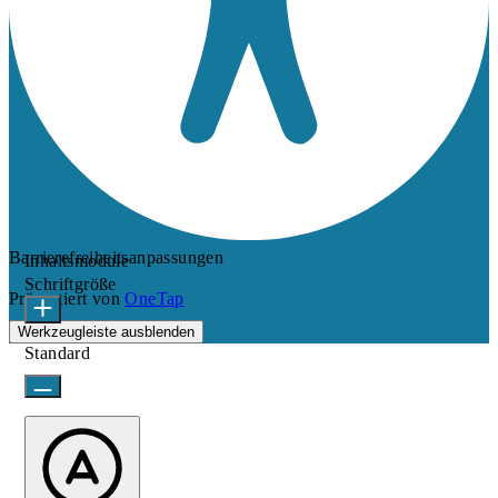
Barrierefreiheitsanpassungen
Inhaltsmodule
Schriftgröße
Präsentiert von
OneTap
Werkzeugleiste ausblenden
Standard