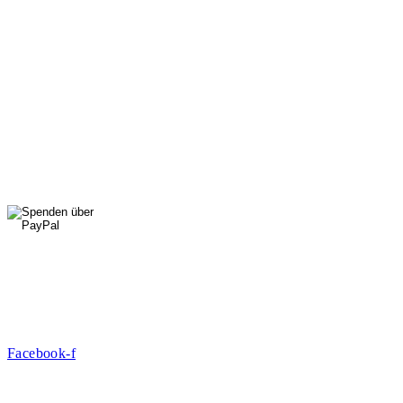
Di, Do, Fr: 9 - 13 Uhr
Mi: 15 - 18 Uhr
StadtNatur
01556 711 96 85
Di, Mi, Do: 10 - 14 Uhr
Fr: 14 - 16 Uhr
HallenSport
0176 427 270 06
DE09 7009 0500 0003 2849 80
Danke für Ihre Spende!
Jetzt Mitglied werden!
Facebook-f
Rosa-Aschenbrenner-Bogen 9, 80797 München