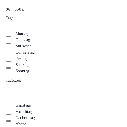
Kosten
0€ - 550€
Tag
:
Filter öffnen
Filter schließen
Tag
Montag
Dienstag
Mittwoch
Donnerstag
Freitag
Samstag
Sonntag
Tageszeit
:
Filter öffnen
Filter schließen
Tageszeit
Ganztags
Vormittag
Nachmittag
Abend