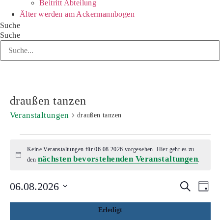
Beitritt Abteilung
Älter werden am Ackermannbogen
Suche
Suche
draußen tanzen
Veranstaltungen
draußen tanzen
Veranstaltungen
Keine Veranstaltungen für 06.08.2026 vorgesehen. Hier geht es zu
für
nächsten bevorstehenden Veranstaltungen
Hinweis
den
.
06.08.2026
Veran
Ve
06.08.2026
Filter ver
Suche
Tag
Datum
An
Suche
wählen.
Das
Filter
Erledigt
Na
Ändern