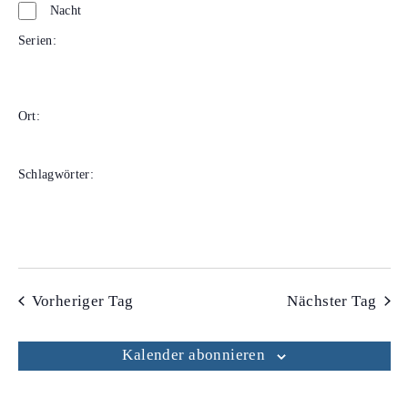
Nacht
Serien
:
Filter öffnen
Filter schließen
Serien
Ort
:
Filter öffnen
Filter schließen
Ort
Schlagwörter
:
Filter öffnen
Filter schließen
Schlagwörter
Vorheriger Tag
Nächster Tag
Kalender abonnieren