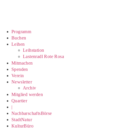
Zum
Inhalt
springen
Programm
Buchen
Leihen
Leihstation
Lastenradl Rote Rosa
Mitmachen
Spenden
Verein
Newsletter
Archiv
Mitglied werden
Quartier
|
NachbarschaftsBörse
StadtNatur
KulturBüro