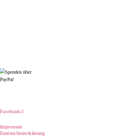
089 307 496 37
Di, Do, Fr: 9 - 13 Uhr
Mi: 15 - 18 Uhr
StadtNatur
01556 711 96 85
Di, Mi, Do: 10 - 14 Uhr
Fr: 14 - 16 Uhr
HallenSport
0176 427 270 06
DE09 7009 0500 0003 2849 80
Danke für Ihre Spende!
Jetzt Mitglied werden!
Facebook-f
Rosa-Aschenbrenner-Bogen 9, 80797 München
Impressum
Datenschutzerklärung