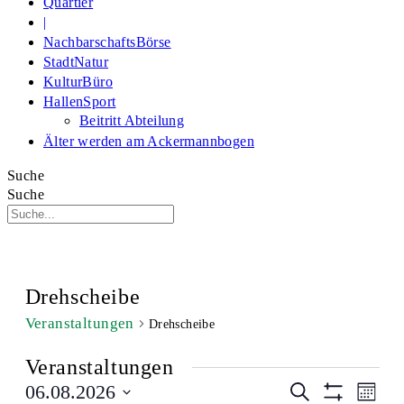
Quartier
|
NachbarschaftsBörse
StadtNatur
KulturBüro
HallenSport
Beitritt Abteilung
Älter werden am Ackermannbogen
Suche
Suche
Drehscheibe
Veranstaltungen
Drehscheibe
Veranstaltungen
Veranstaltu
Veran
06.08.2026
Suche
Monat