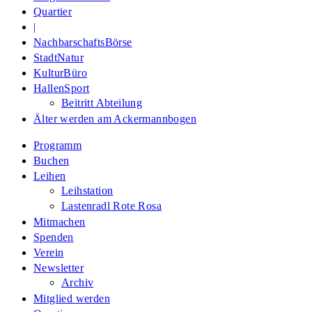
Quartier
|
NachbarschaftsBörse
StadtNatur
KulturBüro
HallenSport
Beitritt Abteilung
Älter werden am Ackermannbogen
Programm
Buchen
Leihen
Leihstation
Lastenradl Rote Rosa
Mitmachen
Spenden
Verein
Newsletter
Archiv
Mitglied werden