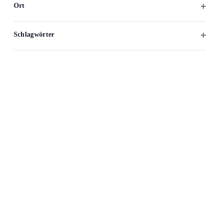
Ort
Filter
öffne
Schlagwörter
Filter
öffne