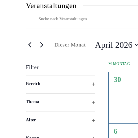
Veranstaltungen
Veranstaltungen
Bitte
Suche
Schlüsselwort
und
eingeben.
Ansichten,
Suche
Navigation
nach
April 2026
Dieser Monat
Veranstaltungen
Datum
Schlüsselwort.
wählen.
M
MONTAG
Filter
0
Das
30
Bereich
Ändern
Veranst
Filter
der
öffnen
Formular-
Thema
Eingabefelder
Filter
wird
öffnen
die
Alter
Liste
Filter
0
der
6
öffnen
Veranstaltungen