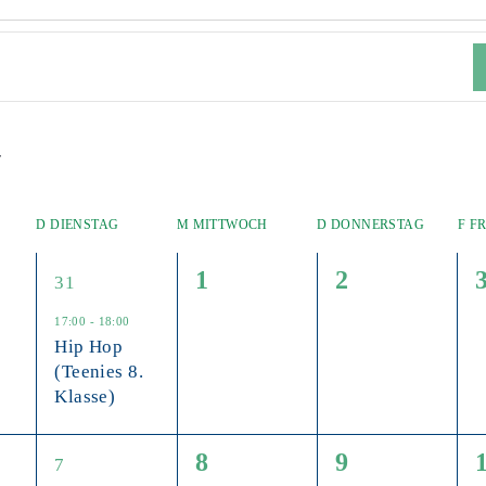
D
DIENSTAG
M
MITTWOCH
D
DONNERSTAG
F
FR
1
0
0
1
2
31
altungen,
Veranstaltung,
Veranstaltungen,
Veranstaltun
17:00
-
18:00
Hip Hop
(Teenies 8.
Klasse)
1
0
0
8
9
7