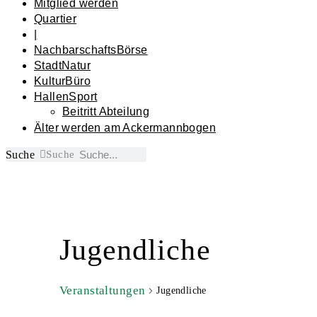
Mitglied werden
Quartier
|
NachbarschaftsBörse
StadtNatur
KulturBüro
HallenSport
Beitritt Abteilung
Älter werden am Ackermannbogen
Suche
Suche
Kalender von Veranstaltungen
Jugendliche
Veranstaltungen
Jugendliche