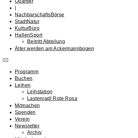
Quartier
|
NachbarschaftsBörse
StadtNatur
KulturBüro
HallenSport
Beitritt Abteilung
Älter werden am Ackermannbogen
Programm
Buchen
Leihen
Leihstation
Lastenradl Rote Rosa
Mitmachen
Spenden
Verein
Newsletter
Archiv