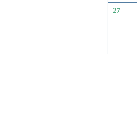
0
27
Veranst