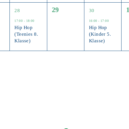
1
0
1
29
28
30
altungen,
Veranstaltung,
Veranstaltungen,
Veranstaltung
17:00
-
18:00
16:00
-
17:00
Hip Hop
Hip Hop
(Teenies 8.
(Kinder 5.
Klasse)
Klasse)