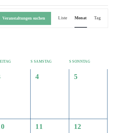
Veranstaltung
Ansichten-
Liste
Monat
Tag
Veranstaltungen suchen
Navigation
EITAG
S
SAMSTAG
S
SONNTAG
0
0
0
3
4
5
gen,
Veranstaltungen,
Veranstaltungen,
Veranstaltungen,
0
0
0
10
11
12