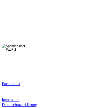
StadtNatur
01556 711 96 85
Di, Mi, Do: 10 - 14 Uhr
Fr: 14 - 16 Uhr
HallenSport
0176 427 270 06
DE09 7009 0500 0003 2849 80
Danke für Ihre Spende!
Jetzt Mitglied werden!
Facebook-f
Rosa-Aschenbrenner-Bogen 9, 80797 München
Impressum
Datenschutzerklärung