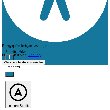
Barrierefreiheitsanpassungen
Inhaltsmodule
Schriftgröße
Präsentiert von
OneTap
Werkzeugleiste ausblenden
Standard
Lesbare Schrift