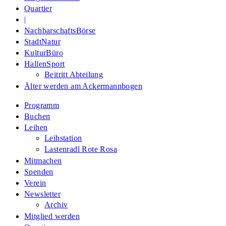
Quartier
|
NachbarschaftsBörse
StadtNatur
KulturBüro
HallenSport
Beitritt Abteilung
Älter werden am Ackermannbogen
Programm
Buchen
Leihen
Leihstation
Lastenradl Rote Rosa
Mitmachen
Spenden
Verein
Newsletter
Archiv
Mitglied werden