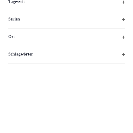
Tageszeit
Veranstaltungen
.
Filter
öffne
Serien
Es gibt keine Veranstaltungen an diesem Tag.
Hinweis
Filter
öffne
Ort
Juli
Dieser Monat
Sep.
Filter
öffne
Schlagwörter
Kalender abonnieren
Filter
öffne