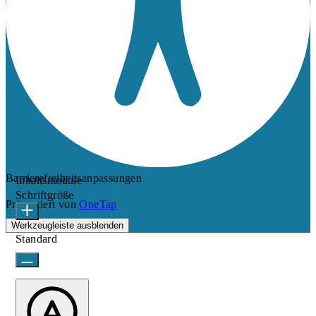
Barrierefreiheitsanpassungen
Inhaltsmodule
Schriftgröße
Präsentiert von
OneTap
Werkzeugleiste ausblenden
Standard