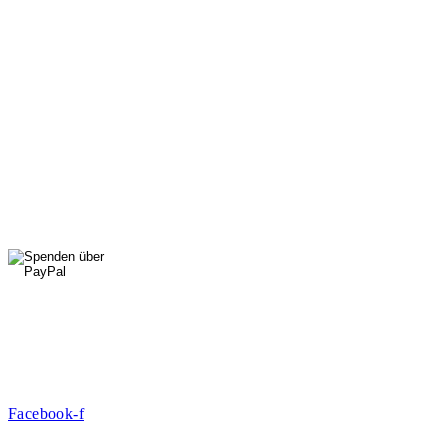
Di, Do, Fr: 9 - 13 Uhr
Mi: 15 - 18 Uhr
StadtNatur
01556 711 96 85
Di, Mi, Do: 10 - 14 Uhr
Fr: 14 - 16 Uhr
HallenSport
0176 427 270 06
DE09 7009 0500 0003 2849 80
Danke für Ihre Spende!
Jetzt Mitglied werden!
Facebook-f