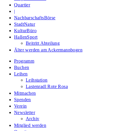
Quartier
|
NachbarschaftsBörse
StadtNatur
KulturBüro
HallenSport
Beitritt Abteilung
Älter werden am Ackermannbogen
Programm
Buchen
Leihen
Leihstation
Lastenradl Rote Rosa
Mitmachen
Spenden
Verein
Newsletter
Archiv
Mitglied werden