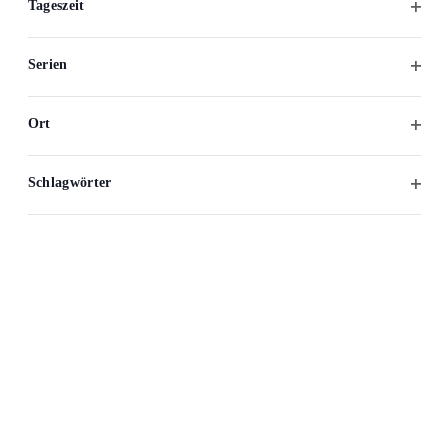
Tageszeit
Filter
öffne
Serien
Filter
öffne
Ort
Filter
öffne
Schlagwörter
Filter
öffne
Ackermannbogen e.V.
089 307 496 34