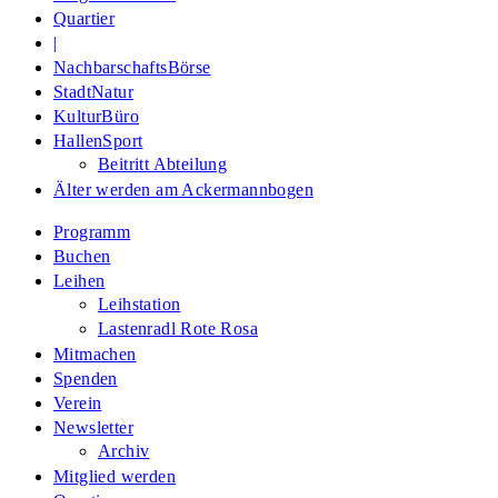
Quartier
|
NachbarschaftsBörse
StadtNatur
KulturBüro
HallenSport
Beitritt Abteilung
Älter werden am Ackermannbogen
Programm
Buchen
Leihen
Leihstation
Lastenradl Rote Rosa
Mitmachen
Spenden
Verein
Newsletter
Archiv
Mitglied werden