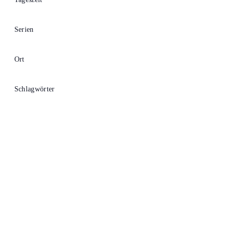
Filter
öffnen
Serien
Filter
öffnen
Ort
Filter
öffnen
Schlagwörter
Filter
öffnen
Ackermannbogen e.V.
089 307 496 34