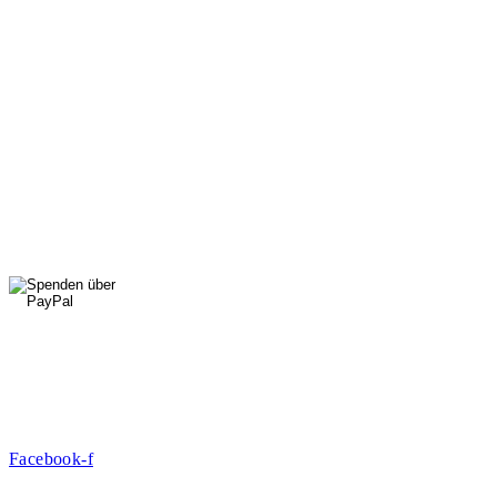
Di, Do, Fr: 9 - 13 Uhr
Mi: 15 - 18 Uhr
StadtNatur
01556 711 96 85
Di, Mi, Do: 10 - 14 Uhr
Fr: 14 - 16 Uhr
HallenSport
0176 427 270 06
DE09 7009 0500 0003 2849 80
Danke für Ihre Spende!
Jetzt Mitglied werden!
Facebook-f