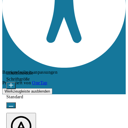
Barrierefreiheitsanpassungen
Inhaltsmodule
Schriftgröße
Präsentiert von
OneTap
Werkzeugleiste ausblenden
Standard