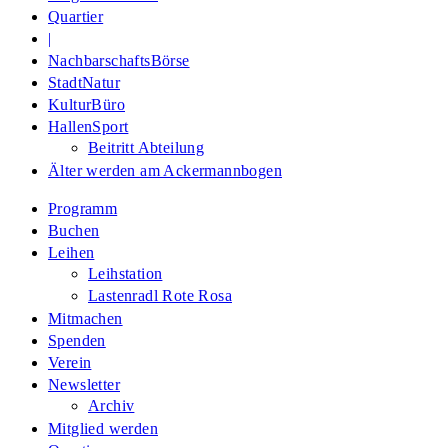
Quartier
|
NachbarschaftsBörse
StadtNatur
KulturBüro
HallenSport
Beitritt Abteilung
Älter werden am Ackermannbogen
Programm
Buchen
Leihen
Leihstation
Lastenradl Rote Rosa
Mitmachen
Spenden
Verein
Newsletter
Archiv
Mitglied werden