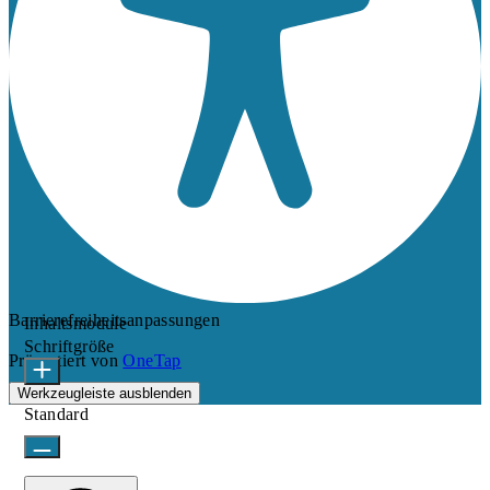
Barrierefreiheitsanpassungen
Inhaltsmodule
Schriftgröße
Präsentiert von
OneTap
Werkzeugleiste ausblenden
Standard