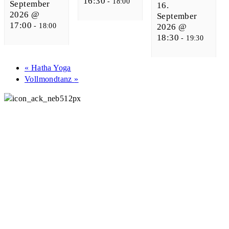
16:30
-
18:00
September
16.
2026 @
September
17:00
-
18:00
2026 @
18:30
-
19:30
«
Hatha Yoga
Vollmondtanz
»
Ackermannbogen e.V.
089 307 496 34
Mo - Do: 9 - 17 Uhr
Mitgliederverwaltung
089 307 496 38
Mo: 10 - 15 Uhr
Raumbuchungen