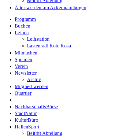
Beitritt Abteilung
Älter werden am Ackermannbogen
Programm
Buchen
Leihen
Leihstation
Lastenradl Rote Rosa
Mitmachen
Spenden
Verein
Newsletter
Archiv
Mitglied werden
Quartier
|
NachbarschaftsBörse
StadtNatur
KulturBüro
HallenSport
Beitritt Abteilung