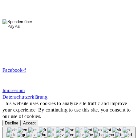
HallenSport
0176 427 270 06
DE09 7009 0500 0003 2849 80
Danke für Ihre Spende!
Jetzt Mitglied werden!
Facebook-f
Rosa-Aschenbrenner-Bogen 9, 80797 München
Impressum
Datenschutzerklärung
This website uses cookies to analyze site traffic and improve
your experience. By continuing to use this site, you consent to
our use of cookies.
Decline
Accept