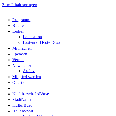
Zum Inhalt springen
Programm
Buchen
Leihen
Leihstation
Lastenradl Rote Rosa
Mitmachen
Spenden
Verein
Newsletter
Archiv
Mitglied werden
Quartier
|
NachbarschaftsBörse
StadtNatur
KulturBüro
HallenSport