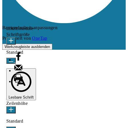
Barrierefreiheitsanpassungen
Inhaltsmodule
Schriftgröße
Präsentiert von
OneTap
Werkzeugleiste ausblenden
Standard
Lesbare Schrift
Zeilenhöhe
Standard